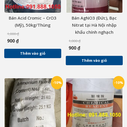
Bán Acid Cromic – CrO3
Bán AgNO3 (Đức), Bạc
(Mỹ), 50kg/Thùng
Nitrat tại Hà Nội nhập
khẩu chính nghạch
1,000
₫
900
₫
1,000
₫
900
₫
Thêm vào giỏ
Thêm vào giỏ
-10%
-10%