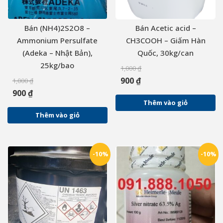
Bán (NH4)2S2O8 –
Bán Acetic acid –
Ammonium Persulfate
CH3COOH – Giấm Hàn
(Adeka – Nhật Bản),
Quốc, 30kg/can
25kg/bao
1,000
₫
900
₫
1,000
₫
900
₫
Thêm vào giỏ
Thêm vào giỏ
-10%
-10%