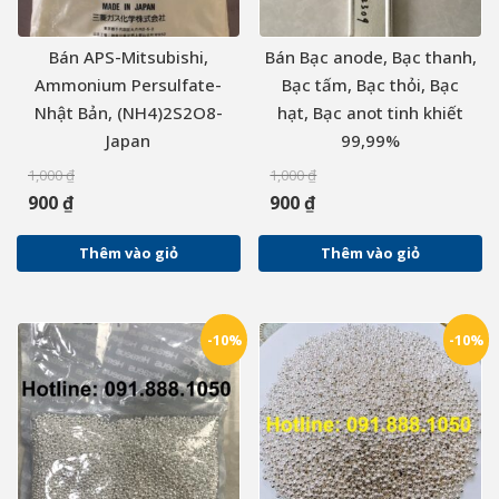
Bán APS-Mitsubishi,
Bán Bạc anode, Bạc thanh,
Ammonium Persulfate-
Bạc tấm, Bạc thỏi, Bạc
Nhật Bản, (NH4)2S2O8-
hạt, Bạc anot tinh khiết
Japan
99,99%
1,000
₫
1,000
₫
900
₫
900
₫
Thêm vào giỏ
Thêm vào giỏ
-10%
-10%