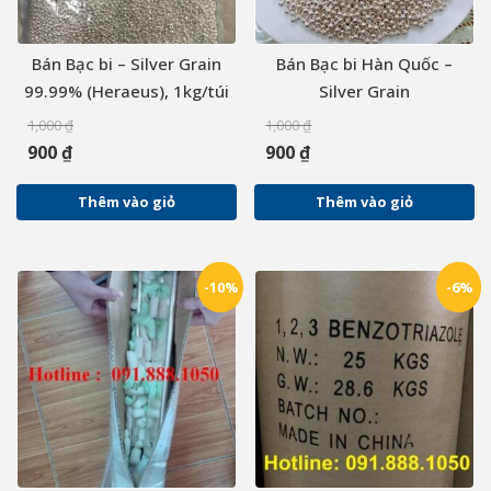
Bán Bạc bi – Silver Grain
Bán Bạc bi Hàn Quốc –
99.99% (Heraeus), 1kg/túi
Silver Grain
1,000
₫
1,000
₫
900
₫
900
₫
Thêm vào giỏ
Thêm vào giỏ
-10%
-6%