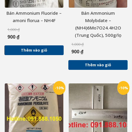
Bán Ammonium Fluoride –
Bán Ammonium
amoni florua – NH4F
Molybdate –
(NH4)6Mo7O24.4H2O
1,000
₫
(Trung Quốc), 500g/lọ
900
₫
1,000
₫
Thêm vào giỏ
900
₫
Thêm vào giỏ
-10%
-10%