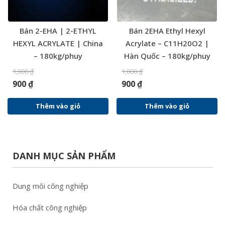
Bán 2-EHA | 2-ETHYL
Bán 2EHA Ethyl Hexyl
HEXYL ACRYLATE | China
Acrylate – C11H20O2 |
– 180kg/phuy
Hàn Quốc – 180kg/phuy
1,000
₫
1,000
₫
900
₫
900
₫
Thêm vào giỏ
Thêm vào giỏ
DANH MỤC SẢN PHẨM
Dung môi công nghiệp
Hóa chất công nghiệp