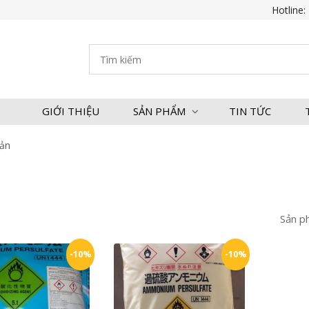
Hotline:
GIỚI THIỆU
SẢN PHẨM
TIN TỨC
ản
Sản p
-10%
-10%