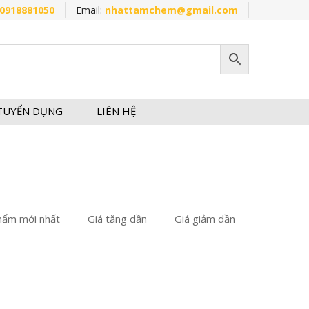
0918881050
Email:
nhattamchem@gmail.com
TUYỂN DỤNG
LIÊN HỆ
hẩm mới nhất
Giá tăng dần
Giá giảm dần