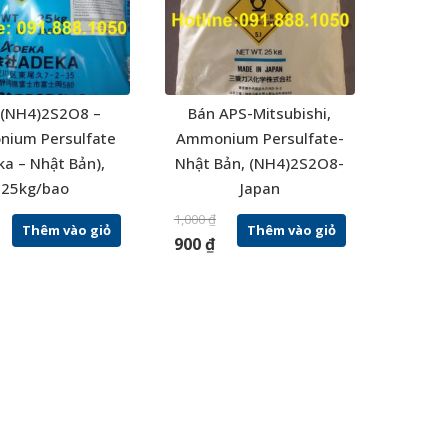
 (NH4)2S2O8 –
Bán APS-Mitsubishi,
ium Persulfate
Ammonium Persulfate-
ka – Nhật Bản),
Nhật Bản, (NH4)2S2O8-
25kg/bao
Japan
1,000
₫
Thêm vào giỏ
Thêm vào giỏ
900
₫