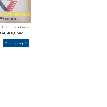
t thạch cao Lào –
O4, 40kg/bao
Thêm vào giỏ