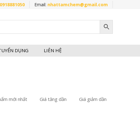
0918881050
Email:
nhattamchem@gmail.com
TUYỂN DỤNG
LIÊN HỆ
hẩm mới nhất
Giá tăng dần
Giá giảm dần