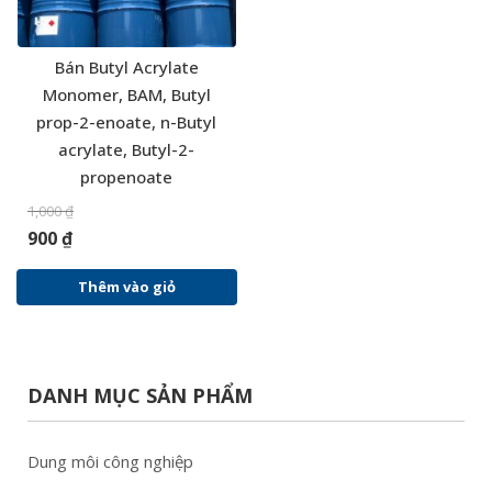
Bán Butyl Acrylate
Monomer, BAM, Butyl
prop-2-enoate, n-Butyl
acrylate, Butyl-2-
propenoate
1,000
₫
900
₫
Thêm vào giỏ
DANH MỤC SẢN PHẨM
Dung môi công nghiệp