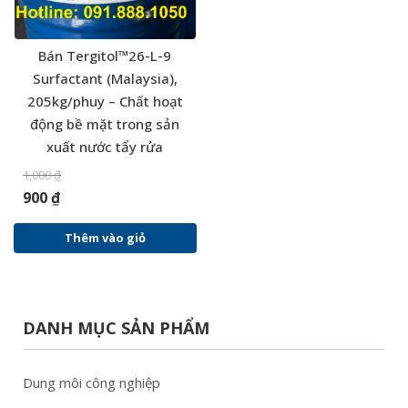
Bán Tergitol™26-L-9
Surfactant (Malaysia),
205kg/phuy – Chất hoạt
động bề mặt trong sản
xuất nước tẩy rửa
1,000
₫
900
₫
Thêm vào giỏ
DANH MỤC SẢN PHẨM
Dung môi công nghiệp