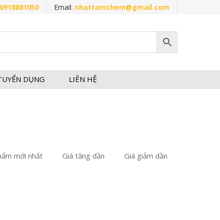
0918881050
Email:
nhattamchem@gmail.com
TUYỂN DỤNG
LIÊN HỆ
hẩm mới nhất
Giá tăng dần
Giá giảm dần