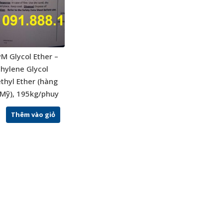
M Glycol Ether –
thylene Glycol
hyl Ether (hàng
Mỹ), 195kg/phuy
Thêm vào giỏ