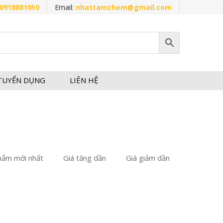
0918881050
Email:
nhattamchem@gmail.com
TUYỂN DỤNG
LIÊN HỆ
hẩm mới nhất
Giá tăng dần
Giá giảm dần