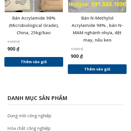
Bán Acrylamide 98%
Bán N-Methylol
(Microbiological Grade),
Acrylamide 98% , bán N-
China, 25kg/bao
MAM nghành nhựa, dệt
may, nấu keo
1,000
₫
900
₫
1,000
₫
900
₫
Thêm vào giỏ
Thêm vào giỏ
DANH MỤC SẢN PHẨM
Dung môi công nghiệp
Hóa chất công nghiệp