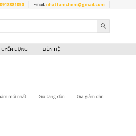
0918881050
Email:
nhattamchem@gmail.com
TUYỂN DỤNG
LIÊN HỆ
hẩm mới nhất
Giá tăng dần
Giá giảm dần