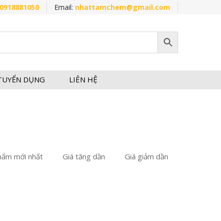
0918881050
Email:
nhattamchem@gmail.com
TUYỂN DỤNG
LIÊN HỆ
hẩm mới nhất
Giá tăng dần
Giá giảm dần