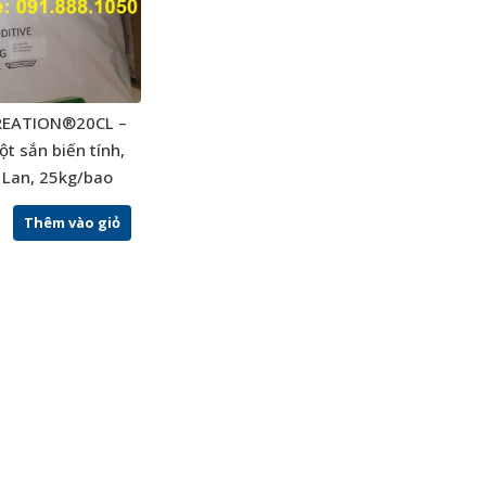
REATION®20CL –
ột sắn biến tính,
 Lan, 25kg/bao
Thêm vào giỏ