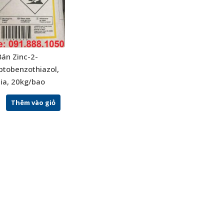
Bán Zinc-2-
tobenzothiazol,
dia, 20kg/bao
Thêm vào giỏ