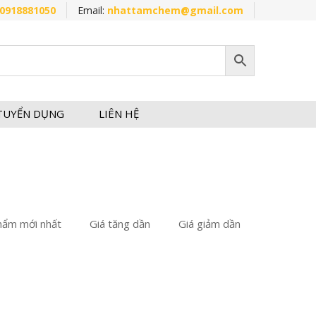
0918881050
Email:
nhattamchem@gmail.com
TUYỂN DỤNG
LIÊN HỆ
hẩm mới nhất
Giá tăng dần
Giá giảm dần