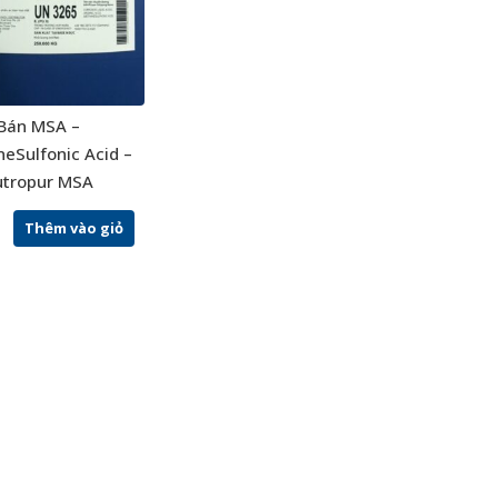
Bán MSA –
eSulfonic Acid –
utropur MSA
Thêm vào giỏ