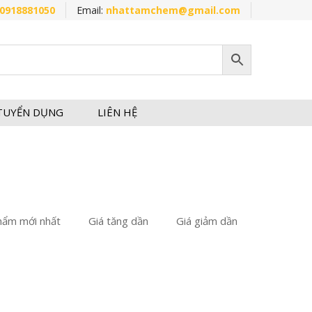
0918881050
Email:
nhattamchem@gmail.com
TUYỂN DỤNG
LIÊN HỆ
hẩm mới nhất
Giá tăng dần
Giá giảm dần