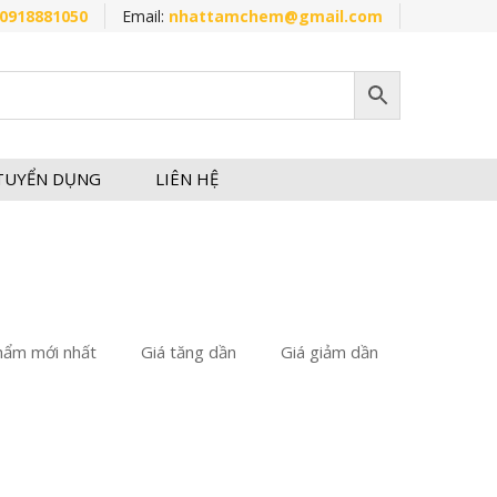
0918881050
Email:
nhattamchem@gmail.com
TUYỂN DỤNG
LIÊN HỆ
hẩm mới nhất
Giá tăng dần
Giá giảm dần