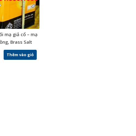
i mạ giả cổ – mạ
ồng, Brass Salt
Thêm vào giỏ