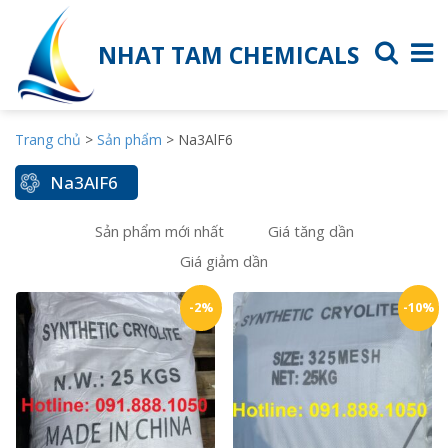
NHAT TAM CHEMICALS
Trang chủ
>
Sản phẩm
>
Na3AlF6
Na3AlF6
Sản phẩm mới nhất
Giá tăng dần
Giá giảm dần
-2%
-10%