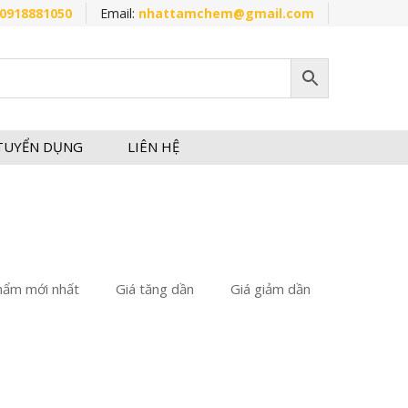
0918881050
Email:
nhattamchem@gmail.com
TUYỂN DỤNG
LIÊN HỆ
hẩm mới nhất
Giá tăng dần
Giá giảm dần