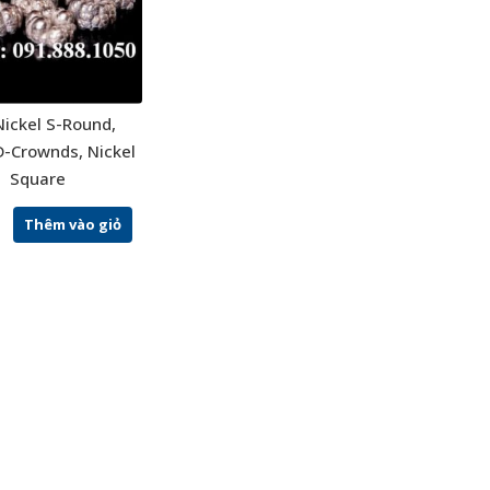
Nickel S-Round,
D-Crownds, Nickel
Square
Thêm vào giỏ