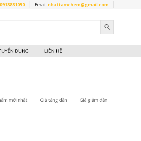
0918881050
Email:
nhattamchem@gmail.com
TUYỂN DỤNG
LIÊN HỆ
hẩm mới nhất
Giá tăng dần
Giá giảm dần