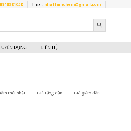
0918881050
Email:
nhattamchem@gmail.com
TUYỂN DỤNG
LIÊN HỆ
hẩm mới nhất
Giá tăng dần
Giá giảm dần