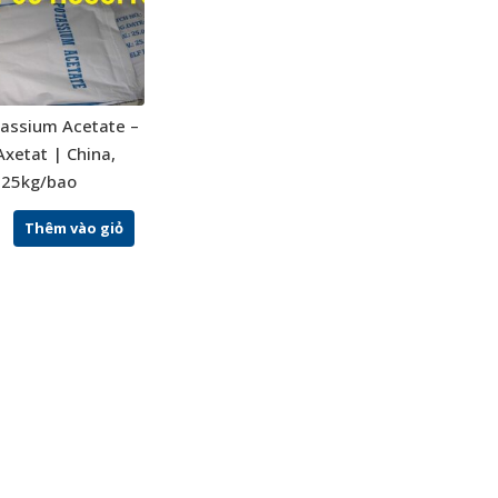
assium Acetate –
 Axetat | China,
25kg/bao
Thêm vào giỏ