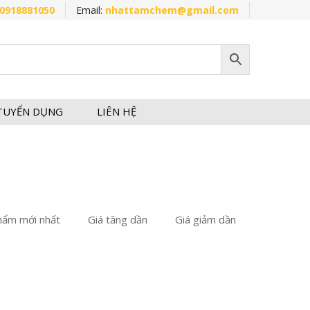
0918881050
Email:
nhattamchem@gmail.com
TUYỂN DỤNG
LIÊN HỆ
hẩm mới nhất
Giá tăng dần
Giá giảm dần