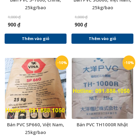
25kg/bao
25kg/bao
1,000
₫
1,000
₫
900
₫
900
₫
Thêm vào giỏ
Thêm vào giỏ
-10%
-10%
Bán PVC SP660, Việt Nam,
Bán PVC TH1000R Nhật
25kg/bao