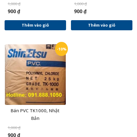
1,000
₫
1,000
₫
900
₫
900
₫
Thêm vào giỏ
Thêm vào giỏ
-10%
Bán PVC TK1000, Nhật
Bản
1,000
₫
900
₫