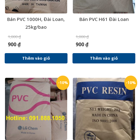
Bán PVC 1000H, Đài Loan,
Bán PVC H61 Đài Loan
25kg/bao
1,000
₫
1,000
₫
900
₫
900
₫
Thêm vào giỏ
Thêm vào giỏ
-10%
-10%