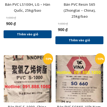
Bán PVC LS100H, LG – Hàn
Bán PVC Resin S65
Quốc, 25kg/bao
(Zhongtai – China),
25kg/bao
1,000
₫
900
₫
1,000
₫
900
₫
Thêm vào giỏ
Thêm vào giỏ
-10%
-10%
Bán PVC S-1000, China,
Bán PVC SG660, Việt Nam,