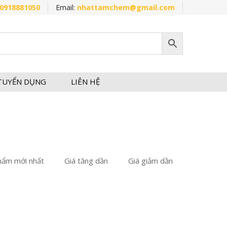
0918881050
Email:
nhattamchem@gmail.com
TUYỂN DỤNG
LIÊN HỆ
hẩm mới nhất
Giá tăng dần
Giá giảm dần