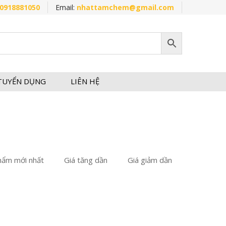
0918881050
Email:
nhattamchem@gmail.com
TUYỂN DỤNG
LIÊN HỆ
hẩm mới nhất
Giá tăng dần
Giá giảm dần