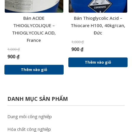
Bán ACIDE
Bán Thioglycolic Acid –
THIOGLYCOLIQUE –
Thiocare H100, 40kg/can,
THIOGLYCOLIC ACID,
Đức
France
1,000
₫
900
₫
1,000
₫
900
₫
Thêm vào giỏ
Thêm vào giỏ
DANH MỤC SẢN PHẨM
Dung môi công nghiệp
Hóa chất công nghiệp