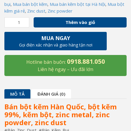
bụi
,
Mua bán bột kẽm
,
Mua bán kẽm bột tại Hà Nội
,
Mua bột
kẽm giá rẻ
,
Zinc dust
,
Zinc powder
Bán
Thêm vào giỏ
bột
kẽm
MUA NGAY
Hàn
Gọi điện xác nhận và giao hàng tận nơi
Quốc,
bột
0918.881.050
kẽm
Hotline bán buôn:
99%,
Liên hệ ngay – Ưu đãi lớn
kẽm
bột,
zinc
MÔ TẢ
ĐÁNH GIÁ (0)
metal,
zinc
Bán bột kẽm Hàn Quốc, bột kẽm
powder,
99%, kẽm bột, zinc metal, zinc
zinc
powder, zinc dust
dust
số
#Bán_Zinc_Dust #Bán_Kẽm_Bụi