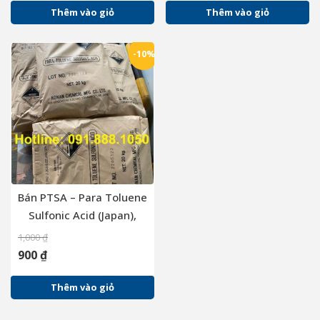
Thêm vào giỏ
Thêm vào giỏ
-10%
Bán PTSA – Para Toluene
Sulfonic Acid (Japan),
20kg/bao
1,000
₫
900
₫
Thêm vào giỏ