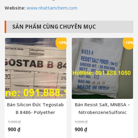
Website:
www.nhattamchem.com
SẢN PHẨM CÙNG CHUYÊN MỤC
-10%
-10%
Bán Silicon Đức Tegostab
Bán Resist Salt, MNBSA –
B 8486- Polyether
NitrobenzeneSulfonic
Polydimethylsiloxane
Acid Sodium Salt –
1,000
₫
1,000
₫
Copolymer
C6H4NNaO5S
900
₫
900
₫