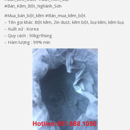
lượng
#Bán_Kẽm_Bột_Nghành_Sơn
#Mua_bán_bột_kẽm #Bán_mua_kẽm_bột.
– Tên gọi khác :Bột kẽm, Zin dust, kẽm bột, bụi kẽm, kẽm bụi.
– Xuất xứ : Korea
– Quy cách : 50kg/thùng
– Hàm lượng : 99% min