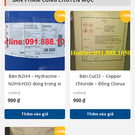
-10%
-10%
Bán N2H4 – Hydrazine –
Bán CuCl2 – Copper
N2H4.H2O dùng trong xi
Chloride – Đồng Clorua
mạ, khai khoáng ,lò hơi
hàng Hàn Quốc, Trung
1,000
₫
1,000
₫
công nghiệp
Quốc
900
₫
900
₫
Thêm vào giỏ
Thêm vào giỏ
-10%