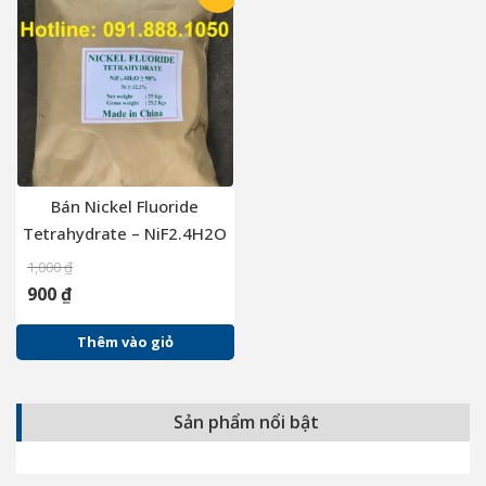
Bán Nickel Fluoride
Tetrahydrate – NiF2.4H2O
dùng trong xi mạ, thụ
1,000
₫
động bề mặt kim loại
900
₫
Thêm vào giỏ
Sản phẩm nổi bật