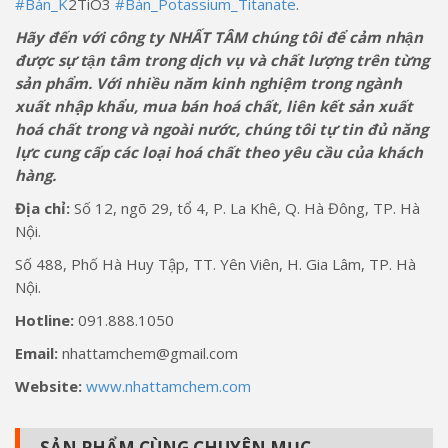
#Bán_K
2TiO3
#Bán_Potassium_Titanate
.
Hãy đến với công ty NHẤT TÂM chúng tôi để cảm nhận
được sự tận tâm trong dịch vụ và chất lượng trên từng
sản phẩm. Với nhiều năm kinh nghiệm trong ngành
xuất nhập khẩu, mua bán hoá chất, liên kết sản xuất
hoá chất trong và ngoài nước, chúng tôi tự tin đủ năng
lực cung cấp các loại hoá chất theo yêu cầu của khách
hàng.
Địa chỉ:
Số 12, ngõ 29, tổ 4, P. La Khê, Q. Hà Đông, TP. Hà
Nội.
Số 488, Phố Hà Huy Tập, TT. Yên Viên, H. Gia Lâm, TP. Hà
Nội.
Hotline:
091.888.1050
Email:
nhattamchem@gmail.com
Website:
www.nhattamchem.com
SẢN PHẨM CÙNG CHUYÊN MỤC