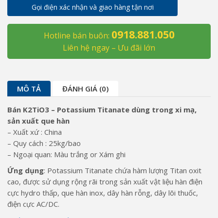
Gọi điện xác nhận và giao hàng tận nơi
Titanate
dùng
0918.881.050
trong
Hotline bán buôn:
xi
Liên hệ ngay – Ưu đãi lớn
mạ,
sản
xuất
MÔ TẢ
ĐÁNH GIÁ (0)
que
hàn
Bán K2TiO3 – Potassium Titanate dùng trong xi mạ,
số
sản xuất que hàn
lượng
– Xuất xứ : China
– Quy cách : 25kg/bao
– Ngoại quan: Màu trắng or Xám ghi
Ứng dụng
: Potassium Titanate chứa hàm lượng Titan oxit
cao, được sử dụng rộng rãi trong sản xuất vật liệu hàn điện
cực hydro thấp, que hàn inox, dây hàn rỗng, dây lõi thuốc,
điện cực AC/DC.