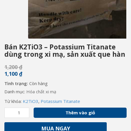
Bán K2TiO3 – Potassium Titanate
dùng trong xi mạ, sản xuất que hàn
1,200
₫
1,100
₫
Tình trạng:
Còn hàng
Danh mục:
Hóa chất xi mạ
Từ khóa:
K2TiO3
,
Potassium Titanate
Bán
Thêm vào giỏ
K2TiO3
-
MUA NGAY
Potassium