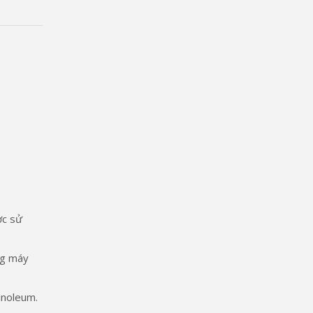
ợc sử
ng máy
inoleum.