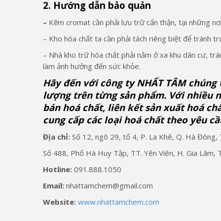
2. Hướng dẫn bảo quản
–
Kẽm cromat cần phải lưu trữ cẩn thận, tại những nơi
– Kho hóa chất ta cần phải tách riêng biệt để tránh t
– Nhà kho trữ hóa chất phải nằm ở xa khu dân cư, trá
làm ảnh hưởng đến sức khỏe.
Hãy đến với công ty NHẤT TÂM chúng tô
lượng trên từng sản phẩm. Với nhiều
bán hoá chất, liên kết sản xuất hoá ch
cung cấp các loại hoá chất theo yêu c
Địa chỉ:
Số 12, ngõ 29, tổ 4, P. La Khê, Q. Hà Đông, 
Số 488, Phố Hà Huy Tập, TT. Yên Viên, H. Gia Lâm, T
Hotline:
091.888.1050
Email:
nhattamchem@gmail.com
Website:
www.nhattamchem.com