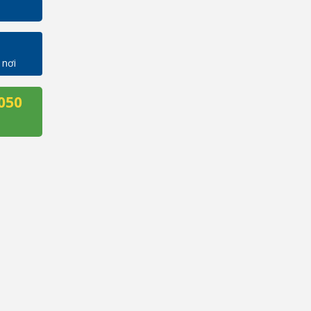
 nơi
050