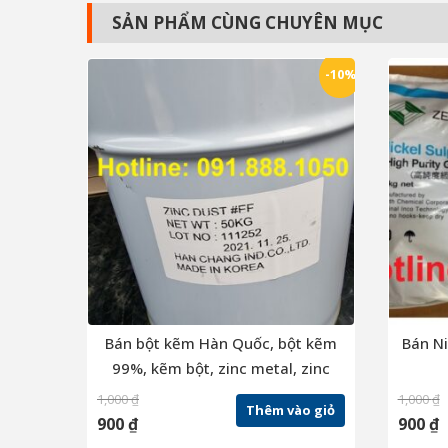
SẢN PHẨM CÙNG CHUYÊN MỤC
-10%
Bán bột kẽm Hàn Quốc, bột kẽm
Bán Ni
99%, kẽm bột, zinc metal, zinc
powder, zinc dust
1,000
₫
1,000
₫
Thêm vào giỏ
900
₫
900
₫