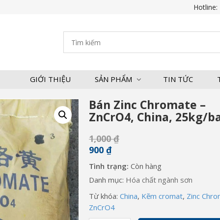
Hotline:
GIỚI THIỆU
SẢN PHẨM
TIN TỨC
Bán Zinc Chromate –
ZnCrO4, China, 25kg/b
1,000
₫
900
₫
Tình trạng:
Còn hàng
Danh mục:
Hóa chất ngành sơn
Từ khóa:
China
,
Kẽm cromat
,
Zinc Chr
ZnCrO4