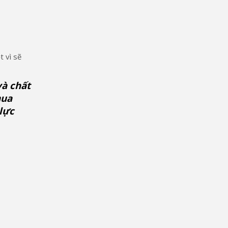
t vì sẽ
à chất
mua
 lực