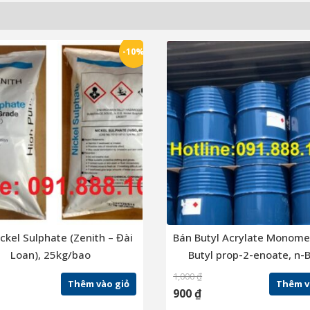
-10%
ckel Sulphate (Zenith – Đài
Bán Butyl Acrylate Monome
Loan), 25kg/bao
Butyl prop-2-enoate, n-B
acrylate, Butyl-2-prope
1,000
₫
Thêm vào giỏ
Thêm v
900
₫