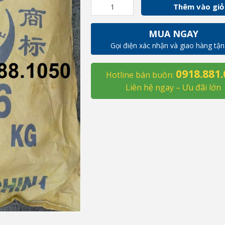
Bán
Thêm vào giỏ
Zinc
Chromate
MUA NGAY
-
Gọi điện xác nhận và giao hàng tận
ZnCrO4,
China,
0918.881.
25kg/bao
Hotline bán buôn:
số
Liên hệ ngay – Ưu đãi lớn
lượng