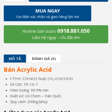
Acrylic
Acid
MUA NGAY
(LG
Gọi điện xác nhận và giao hàng tận nơi
Chem
-
0918.881.050
Hàn
Hotline bán buôn:
Quốc),
Liên hệ ngay – Ưu đãi lớn
200kg/phuy
số
lượng
MÔ TẢ
ĐÁNH GIÁ (0)
Bán Acrylic Acid
CTHH: C3H4O2 hoặc CH₂=CHCOOH
Số CAS: 79-10-7
Hàm lượng: 99.5% min
Xuất xứ: LG Chem – Hàn Quốc
Quy cách: 200kg/phuy