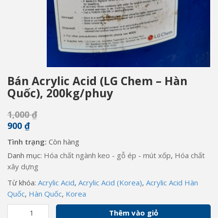
Bán Acrylic Acid (LG Chem – Hàn
Quốc), 200kg/phuy
1,000
₫
900
₫
Tình trạng:
Còn hàng
Danh mục:
Hóa chất ngành keo - gỗ ép - mút xốp
,
Hóa chất
xây dựng
Từ khóa:
Acrylic Acid
,
Acrylic Acid (Korea)
,
Acrylic Acid Hàn
Quốc
,
Hàn Quốc
,
Korea
Bán
Thêm vào giỏ