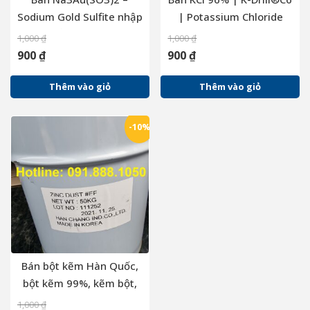
Sodium Gold Sulfite nhập
| Potassium Chloride
khẩu trực tiếp
(Đức), 25kg/bao
1,000
₫
1,000
₫
900
₫
900
₫
Thêm vào giỏ
Thêm vào giỏ
-10%
Bán bột kẽm Hàn Quốc,
bột kẽm 99%, kẽm bột,
zinc metal, zinc powder,
1,000
₫