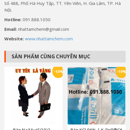
Số 488, Phố Hà Huy Tập, TT. Yên Viên, H. Gia Lâm, TP. Hà
Nội.
Hotline:
091.888.1050
Email:
nhattamchem@gmail.com
Website:
www.nhattamchem.com
SẢN PHẨM CÙNG CHUYÊN MỤC
-10%
-10%
Bán Na3Au(SO3)2 –
Bán KCl 96% | K-Drill®C6