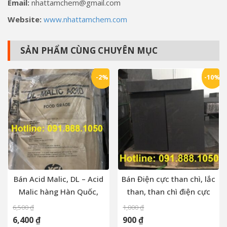
Email:
nhattamchem@gmail.com
Website:
www.nhattamchem.com
SẢN PHẨM CÙNG CHUYÊN MỤC
-2%
-10%
Bán Acid Malic, DL – Acid
Bán Điện cực than chì, lắc
Malic hàng Hàn Quốc,
than, than chì điện cực
Acid Malic Korea
6,500
₫
1,000
₫
6,400
₫
900
₫