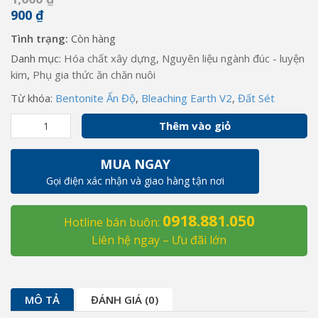
900
₫
Tình trạng:
Còn hàng
Danh mục:
Hóa chất xây dựng
,
Nguyên liệu ngành đúc - luyện
kim
,
Phụ gia thức ăn chăn nuôi
Từ khóa:
Bentonite Ấn Độ
,
Bleaching Earth V2
,
Đất Sét
Bán
Thêm vào giỏ
Bentonite
Ấn
MUA NGAY
Độ
Gọi điện xác nhận và giao hàng tận nơi
-
Đất
0918.881.050
Sét
Hotline bán buôn:
-
Liên hệ ngay – Ưu đãi lớn
Bleaching
Earth
V2
MÔ TẢ
ĐÁNH GIÁ (0)
số
lượng