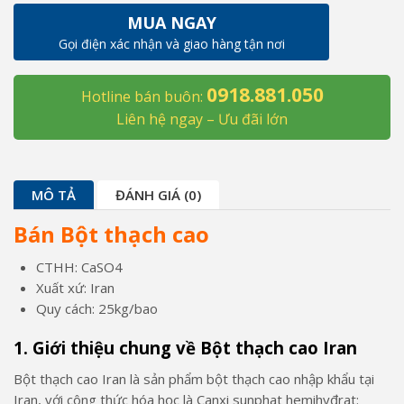
thạch
MUA NGAY
cao
Gọi điện xác nhận và giao hàng tận nơi
Iran
-
0918.881.050
CaSO4,
Hotline bán buôn:
25kg/bao
Liên hệ ngay – Ưu đãi lớn
số
lượng
MÔ TẢ
ĐÁNH GIÁ (0)
Bán Bột thạch cao
CTHH: CaSO4
Xuất xứ: Iran
Quy cách: 25kg/bao
1. Giới thiệu chung về Bột thạch cao Iran
Bột thạch cao Iran là sản phẩm bột thạch cao nhập khẩu tại
Iran, với công thức hóa học là Canxi sunphat hemihyđrat: