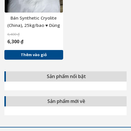
Bán Synthetic Cryolite
(China), 25kg/bao ♥ Dùng
trong sản xuất pháo hoa
6,400
₫
6,300
₫
Thêm vào giỏ
Sản phẩm nổi bật
Sản phẩm mới về