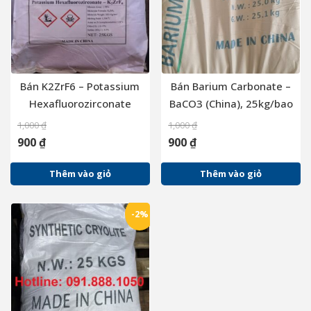
Bán K2ZrF6 – Potassium
Bán Barium Carbonate –
Hexafluorozirconate
BaCO3 (China), 25kg/bao
(China), 25kg/bao
1,000
₫
1,000
₫
900
₫
900
₫
Thêm vào giỏ
Thêm vào giỏ
-2%