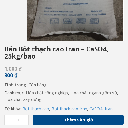
Bán Bột thạch cao Iran – CaSO4,
25kg/bao
1,000
₫
900
₫
Tình trạng:
Còn hàng
Danh mục:
Hóa chất công nghiệp
,
Hóa chất ngành gốm sứ
,
Hóa chất xây dựng
Từ khóa:
Bột thạch cao
,
Bột thạch cao Iran
,
CaSO4
,
Iran
Bán
Thêm vào giỏ
Bột